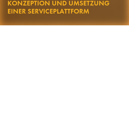
KONZEPTION UND UMSETZUNG
EINER SERVICEPLATTFORM
SUCCESS STORY