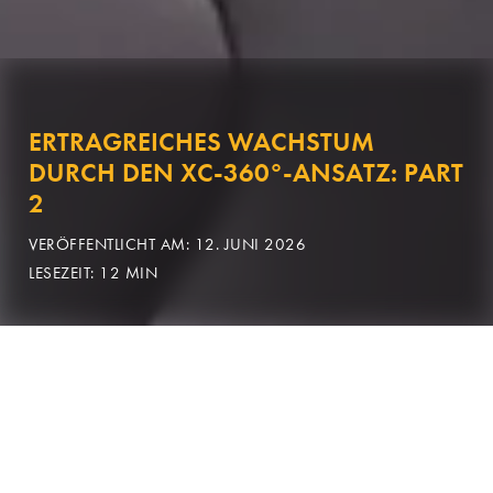
ERTRAGREICHES WACHSTUM
DURCH DEN XC-360°-ANSATZ: PART
2
VERÖFFENTLICHT AM: 12. JUNI 2026
LESEZEIT: 12 MIN
Blick auf die operativen Handlungsfelder
Versicherungen stehen derzeit vor der Herausforderung, in einem
sich schnell verändernden Marktumfeld nicht nur zu bestehen,
sondern gezielt profitabel zu wachsen. Zunehmender