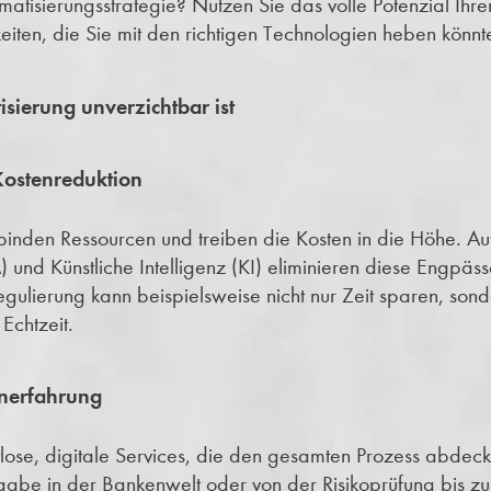
matisierungsstrategie? Nutzen Sie das volle Potenzial Ihr
eiten, die Sie mit den richtigen Technologien heben könnt
ierung unverzichtbar ist
Kostenreduktion
 binden Ressourcen und treiben die Kosten in die Höhe. A
 und Künstliche Intelligenz (KI) eliminieren diese Engpäss
gulierung kann beispielsweise nicht nur Zeit sparen, son
Echtzeit.
nerfahrung
lose, digitale Services, die den gesamten Prozess abdeck
gabe in der Bankenwelt oder von der Risikoprüfung bis zur